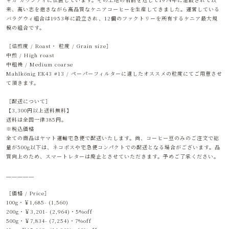
来、高い志を抱きながら高品質なケニアコーヒーを生産してきました。運営している
バラグウィ組合は1953年に設立され、12個のファクトリーを所有するケニア最大規
模の組合です。
［焙煎度 / Roast・ 粒度 / Grain size］
中煎 / High roast
中粗挽 / Medium coarse
Mahlkönig EK43 #13 / ペーパーフィルターに適したオススメの粒度にてご用意させ
て頂きます。
［配送について］
【3,300円以上送料無料】
送料は全国一律385円。
※税込価格
全ての商品はヤマト運輸宅急便で配送いたします。尚、コーヒー豆のみのご注文で総
量が500g以下は、ネコポスや宅急便コンパクトでの配送となる場合がございます。品
質向上のため、スマートレターは廃止とさせていただきます。予めご了承ください。
＿＿＿＿＿
［価格 / Price］
100g・￥1,685- (1,560)
200g・￥3,201- (2,964)・5%off
500g・￥7,834- (7,254)・7%off