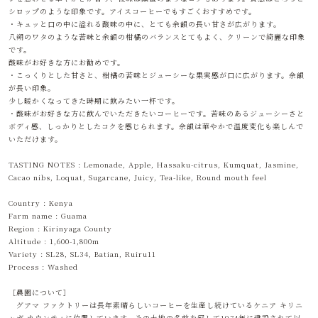
シロップのような印象です。アイスコーヒーでもすごくおすすめです。
・キュッと口の中に溢れる酸味の中に、とても余韻の長い甘さが広がります。
八朔のワタのような苦味と余韻の柑橘のバランスとてもよく、クリーンで綺麗な印象
です。
酸味がお好きな方にお勧めです。
・こっくりとした甘さと、柑橘の苦味とジューシーな果実感が口に広がります。余韻
が長い印象。
少し暖かくなってきた時期に飲みたい一杯です。
・酸味がお好きな方に飲んでいただきたいコーヒーです。苦味のあるジューシーさと
ボディ感、しっかりとしたコクを感じられます。余韻は華やかで温度変化も楽しんで
いただけます。
TASTING NOTES : Lemonade, Apple, Hassaku-citrus, Kumquat, Jasmine,
Cacao nibs, Loquat, Sugarcane, Juicy, Tea-like, Round mouth feel
Country : Kenya
Farm name : Guama
Region : Kirinyaga County
Altitude : 1,600-1,800m
Variety : SL28, SL34, Batian, Ruiru11
Process : Washed
［農園について］
グアマ ファクトリーは長年素晴らしいコーヒーを生産し続けているケニア キリニ
ャガ カウンティに位置しています。その土地の名前を冠して1974年に建設されて以