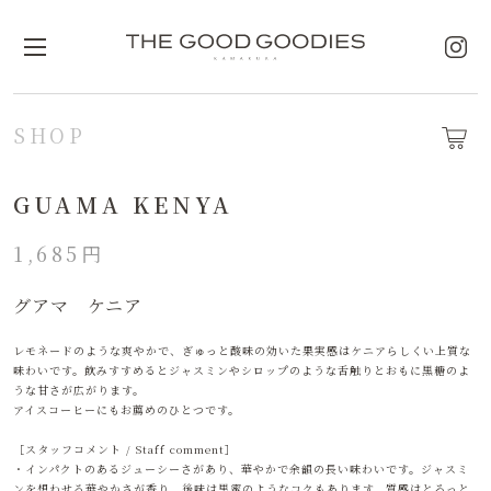
SHOP
GUAMA KENYA
1,685円
グアマ ケニア
レモネードのような爽やかで、ぎゅっと酸味の効いた果実感はケニアらしくい上質な
味わいです。飲みすすめるとジャスミンやシロップのような舌触りとおもに黒糖のよ
うな甘さが広がります。
アイスコーヒーにもお薦めのひとつです。
［スタッフコメント / Staff comment］
・インパクトのあるジューシーさがあり、華やかで余韻の長い味わいです。ジャスミ
ンを想わせる華やかさが香り、後味は黒蜜のようなコクもあります。質感はとろっと